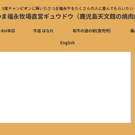
5度チャンピオンに輝いたさつま福永牛をたくさんの人に喜んでもらいたい
つま福永牧場直営ギュウドウ（鹿児島天文館の焼肉
 do!本店
牛道 はなれ
和牛の道の駅(直売所)
福
English