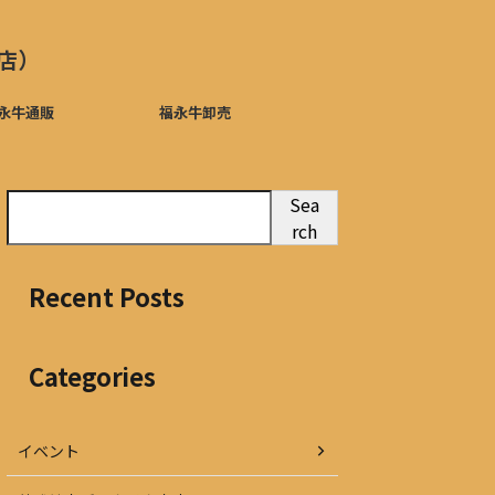
店）
永牛通販
福永牛卸売
Sea
rch
Recent Posts
Categories
イベント