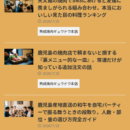
天文館の焼肉でSNSにあげると友達に
羨ましがられる組み合わせ。本当にお
いしい見た目の料理ランキング
2026/7/25
熟成焼肉ギュウドウ本店
鹿児島の焼肉店で頼まないと損する
『裏メニュー的な一皿』。常連だけが
知っている追加注文の話
2026/7/25
熟成焼肉ギュウドウ本店
鹿児島産地直送の和牛を自宅パーティ
ーで振る舞うときの段取り。人数・部
位・量の選び方完全ガイド
2026/7/25