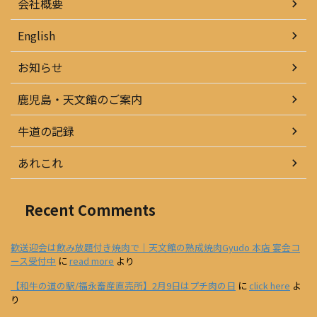
会社概要
English
お知らせ
鹿児島・天文館のご案内
牛道の記録
あれこれ
Recent Comments
歓送迎会は飲み放題付き焼肉で｜天文館の熟成焼肉Gyudo 本店 宴会コ
ース受付中
に
read more
より
【和牛の道の駅/福永畜産直売所】2月9日はプチ肉の日
に
click here
よ
り