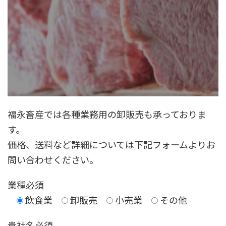
福永畜産では各種業務用の卸販売も承っておりま
す。
価格、送料など詳細については下記フォームよりお
問い合わせください。
業種
必須
飲食業
卸販売
小売業
その他
貴社名
必須