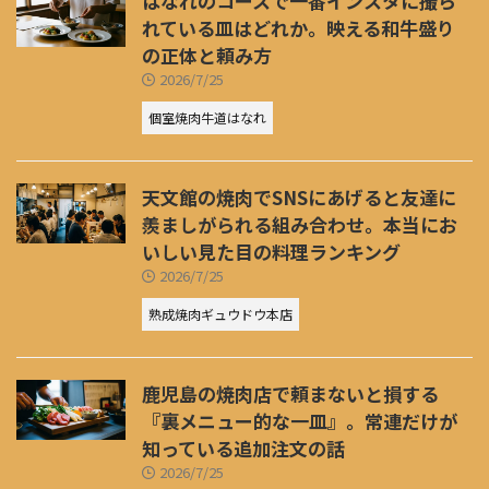
はなれのコースで一番インスタに撮ら
れている皿はどれか。映える和牛盛り
の正体と頼み方
2026/7/25
個室焼肉牛道はなれ
天文館の焼肉でSNSにあげると友達に
羨ましがられる組み合わせ。本当にお
いしい見た目の料理ランキング
2026/7/25
熟成焼肉ギュウドウ本店
鹿児島の焼肉店で頼まないと損する
『裏メニュー的な一皿』。常連だけが
知っている追加注文の話
2026/7/25