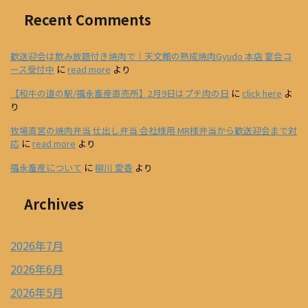
Recent Comments
歓送迎会は飲み放題付き焼肉で｜天文館の熟成焼肉Gyudo 本店 宴会コ
ース受付中
に
read more
より
【和牛の道の駅/福永畜産直売所】2月9日はプチ肉の日
に
click here
よ
り
牧場直営の焼肉弁当 仕出し弁当 会社様用 MR様弁当から歓送迎会まで対
応
に
read more
より
福永畜産について
に
柳川 愛香
より
Archives
2026年7月
2026年6月
2026年5月