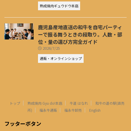
熟成焼肉ギュウドウ本店
鹿児島産地直送の和牛を自宅パーティ
ーで振る舞うときの段取り。人数・部
位・量の選び方完全ガイド
2026/7/25
通販・オンラインショップ
トップ
熟成焼肉 Gyu do!本店
牛道 はなれ
和牛の道の駅(直売
所)
福永牛通販
福永牛卸売
English
フッターボタン