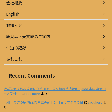
会社概要
English
お知らせ
鹿児島・天文館のご案内
牛道の記録
あれこれ
Recent Comments
歓送迎会は飲み放題付き焼肉で｜天文館の熟成焼肉Gyudo 本店 宴会コ
ース受付中
に
read more
より
【和牛の道の駅/福永畜産直売所】2月9日はプチ肉の日
に
click here
よ
り