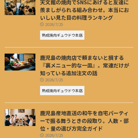
天文館の焼肉でSNSにあげると友達に
羨ましがられる組み合わせ。本当にお
いしい見た目の料理ランキング
2026/7/25
熟成焼肉ギュウドウ本店
鹿児島の焼肉店で頼まないと損する
『裏メニュー的な一皿』。常連だけが
知っている追加注文の話
2026/7/25
熟成焼肉ギュウドウ本店
鹿児島産地直送の和牛を自宅パーティ
ーで振る舞うときの段取り。人数・部
位・量の選び方完全ガイド
2026/7/25