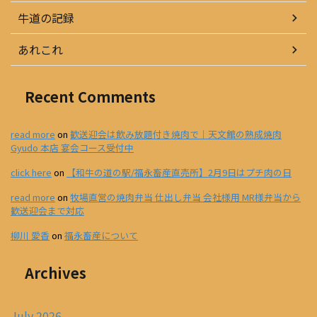
牛道の記録
あれこれ
Recent Comments
read more
on
歓送迎会は飲み放題付き焼肉で｜天文館の熟成焼肉
Gyudo 本店 宴会コース受付中
click here
on
【和牛の道の駅/福永畜産直売所】2月9日はプチ肉の日
read more
on
牧場直営の焼肉弁当 仕出し弁当 会社様用 MR様弁当から
歓送迎会まで対応
柳川 愛香
on
福永畜産について
Archives
July 2026