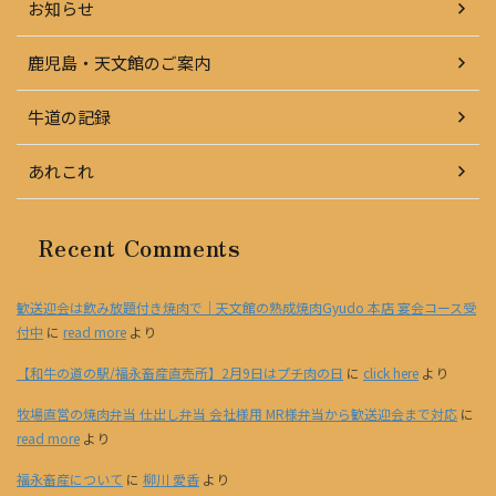
お知らせ
鹿児島・天文館のご案内
牛道の記録
あれこれ
Recent Comments
歓送迎会は飲み放題付き焼肉で｜天文館の熟成焼肉Gyudo 本店 宴会コース受
付中
に
read more
より
【和牛の道の駅/福永畜産直売所】2月9日はプチ肉の日
に
click here
より
牧場直営の焼肉弁当 仕出し弁当 会社様用 MR様弁当から歓送迎会まで対応
に
read more
より
福永畜産について
に
柳川 愛香
より