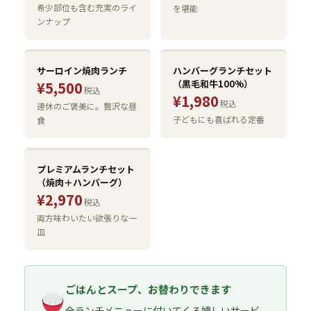
希少部位も含む充実のライ
を堪能
ンナップ
サーロイン焼肉ランチ
ハンバーグランチセット
（黒毛和牛100%）
¥5,500
税込
¥1,980
税込
連休のご褒美に。贅沢な昼
子どもにも喜ばれる定番
食
プレミアムランチセット
（焼肉＋ハンバーグ）
¥2,970
税込
両方味わいたい欲張りな一
皿
ごはんとスープ、お替わりできます
全ランチメニューに付いてくる嬉しいサービ