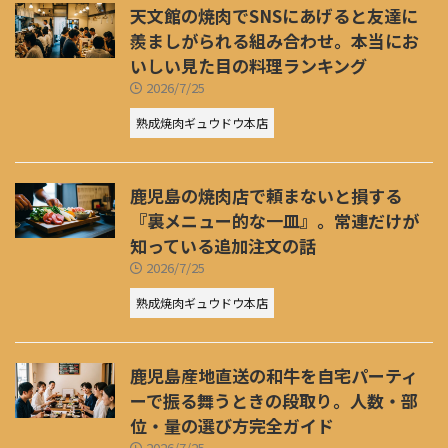
天文館の焼肉でSNSにあげると友達に
羨ましがられる組み合わせ。本当にお
いしい見た目の料理ランキング
2026/7/25
熟成焼肉ギュウドウ本店
鹿児島の焼肉店で頼まないと損する
『裏メニュー的な一皿』。常連だけが
知っている追加注文の話
2026/7/25
熟成焼肉ギュウドウ本店
鹿児島産地直送の和牛を自宅パーティ
ーで振る舞うときの段取り。人数・部
位・量の選び方完全ガイド
2026/7/25