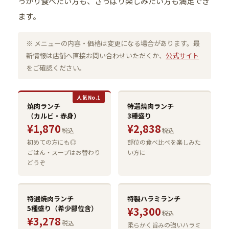
っかり食べたい方も、さっぱり楽しみたい方も満足でき
ます。
※ メニューの内容・価格は変更になる場合があります。最
新情報は店舗へ直接お問い合わせいただくか、
公式サイト
をご確認ください。
人気No.1
焼肉ランチ
特選焼肉ランチ
（カルビ・赤身）
3種盛り
¥1,870
¥2,838
税込
税込
初めての方にも◎
部位の食べ比べを楽しみた
ごはん・スープはお替わり
い方に
どうぞ
特選焼肉ランチ
特製ハラミランチ
5種盛り（希少部位含）
¥3,300
税込
¥3,278
税込
柔らかく旨みの強いハラミ