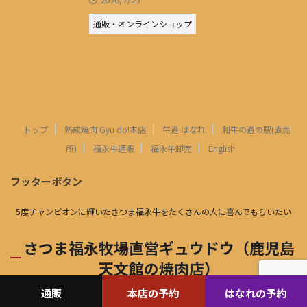
通販・オンラインショップ
トップ
熟成焼肉 Gyu do!本店
牛道 はなれ
和牛の道の駅(直売
所)
福永牛通販
福永牛卸売
English
フッターボタン
5度チャンピオンに輝いたさつま福永牛をたくさんの人に喜んでもらいたい
さつま福永牧場直営ギュウドウ（鹿児島
天文館の焼肉店）
© 2026 さつま福永牧場直営ギュウドウ（鹿児島天文館の焼肉店）
通販
本店の予約
はなれの予約