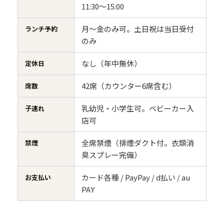
11:30〜15:00
月〜金のみ可。土日祝は当日受付
ランチ予約
のみ
なし（年中無休）
定休日
42席（カウンター6席含む）
席数
乳幼児・小学生可。ベビーカー入
子連れ
店可
全席禁煙（排煙ダクト付。衣類消
禁煙
臭スプレー完備）
カード各種 / PayPay / d払い / au
お支払い
PAY