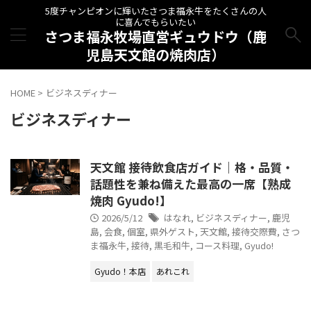
5度チャンピオンに輝いたさつま福永牛をたくさんの人
に喜んでもらいたい
さつま福永牧場直営ギュウドウ（鹿
児島天文館の焼肉店）
HOME
>
ビジネスディナー
ビジネスディナー
天文館 接待飲食店ガイド｜格・品質・
話題性を兼ね備えた最高の一席【熟成
焼肉 Gyudo!】
2026/5/12
はなれ
,
ビジネスディナー
,
鹿児
島
,
会食
,
個室
,
県外ゲスト
,
天文館
,
接待交際費
,
さつ
ま福永牛
,
接待
,
黒毛和牛
,
コース料理
,
Gyudo!
Gyudo！本店
あれこれ