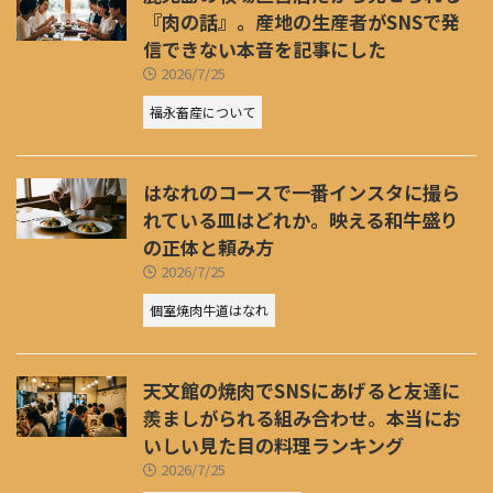
『肉の話』。産地の生産者がSNSで発
信できない本音を記事にした
2026/7/25
福永畜産について
はなれのコースで一番インスタに撮ら
れている皿はどれか。映える和牛盛り
の正体と頼み方
2026/7/25
個室焼肉牛道はなれ
天文館の焼肉でSNSにあげると友達に
羨ましがられる組み合わせ。本当にお
いしい見た目の料理ランキング
2026/7/25