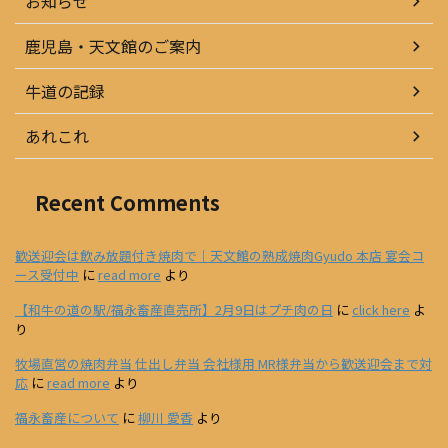
お知らせ
鹿児島・天文館のご案内
牛道の記録
あれこれ
Recent Comments
歓送迎会は飲み放題付き焼肉で｜天文館の熟成焼肉Gyudo 本店 宴会コ
ース受付中
に
read more
より
【和牛の道の駅/福永畜産直売所】2月9日はプチ肉の日
に
click here
よ
り
牧場直営の焼肉弁当 仕出し弁当 会社様用 MR様弁当から歓送迎会まで対
応
に
read more
より
福永畜産について
に
柳川 愛香
より