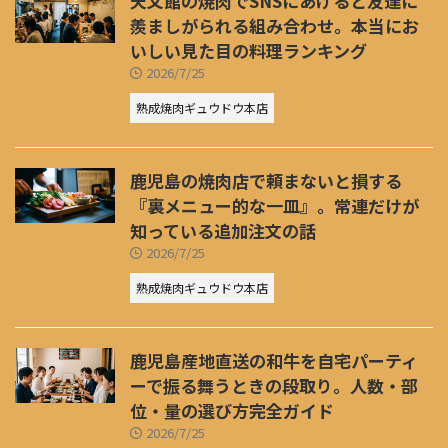
天文館の焼肉でSNSにあげると友達に
羨ましがられる組み合わせ。本当にお
いしい見た目の料理ランキング
2026/7/25
熟成焼肉ギュウドウ本店
鹿児島の焼肉店で頼まないと損する
『裏メニュー的な一皿』。常連だけが
知っている追加注文の話
2026/7/25
熟成焼肉ギュウドウ本店
鹿児島産地直送の和牛を自宅パーティ
ーで振る舞うときの段取り。人数・部
位・量の選び方完全ガイド
2026/7/25