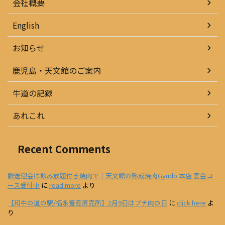
会社概要
English
お知らせ
鹿児島・天文館のご案内
牛道の記録
あれこれ
Recent Comments
歓送迎会は飲み放題付き焼肉で｜天文館の熟成焼肉Gyudo 本店 宴会コ
ース受付中
に
read more
より
【和牛の道の駅/福永畜産直売所】2月9日はプチ肉の日
に
click here
よ
り