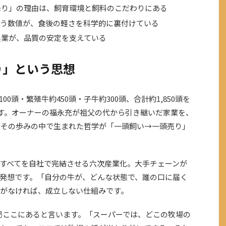
降り」の理由は、飼育環境と飼料のこだわりにある
という数値が、食後の軽さを科学的に裏付けている
農業が、品質の安定を支えている
り」という思想
0頭・繁殖牛約450頭・子牛約300頭、合計約1,850頭を
ます。オーナーの福永充が祖父の代から引き継いだ家業を、
。その歩みの中で生まれた哲学が「一頭飼い→一頭売り」
すべてを自社で完結させる六次産業化。大手チェーンが
発想です。「自分の牛が、どんな状態で、誰の口に届く
がなければ、成立しない仕組みです。
結局ここにあると言います。「スーパーでは、どこの牧場の