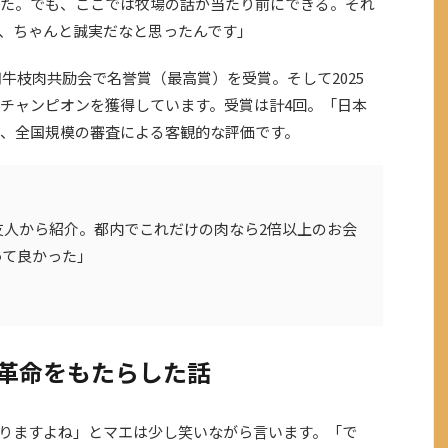
た。でも、ここでは牧場の話が当たり前にできる。それ
、ちゃんと誠実だなと思ったんです」
用牛枝肉共励会で名誉賞（最高賞）を受賞。そして2025
チャンピオンを獲得しています。受賞は計4回。「日本
、全国規模の審査による客観的な評価です。
友人から紹介。都内でこれだけの肉なら2倍以上のお会
って良かった」
に革命をもたらした話
りますよね」とマエは少し笑いながら言います。「で