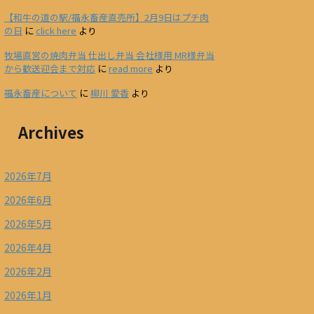
【和牛の道の駅/福永畜産直売所】2月9日はプチ肉
の日
に
click here
より
牧場直営の焼肉弁当 仕出し弁当 会社様用 MR様弁当
から歓送迎会まで対応
に
read more
より
福永畜産について
に
柳川 愛香
より
Archives
2026年7月
2026年6月
2026年5月
2026年4月
2026年2月
2026年1月