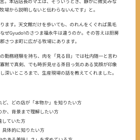
言。本店店長のマエは、そういうとき、静かに微笑みな
牧場から説明しないと伝わらないんです」と。
ります。天文館だけを歩いても、のれんをくぐれば黒毛
ぜGyudo!のさつま福永牛は違うのか。その答えは厨房
郡さつま町に広がる牧場にあります。
の勤務経験を持ち、肉を「見る目」では社内随一と言わ
寡黙で真剣、でも時折見せる茶目っ気のある笑顔が印象
し深いところまで、生産現場の話を教えてくれました。
れど、どの店が「本物か」を知りたい方
のか、背景まで理解したい方
遠していた方
、具体的に知りたい方
由のある美味しさ」を求めている方