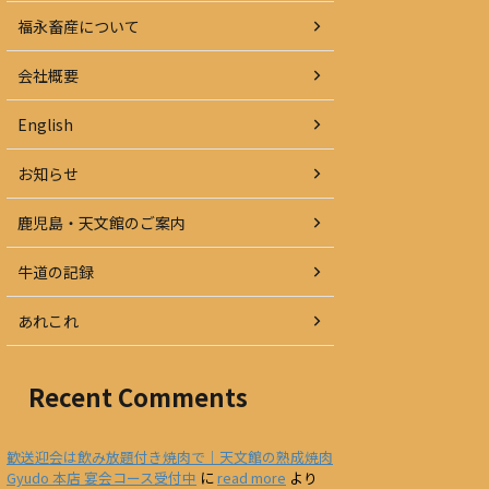
福永畜産について
会社概要
English
お知らせ
鹿児島・天文館のご案内
牛道の記録
あれこれ
Recent Comments
歓送迎会は飲み放題付き焼肉で｜天文館の熟成焼肉
Gyudo 本店 宴会コース受付中
に
read more
より