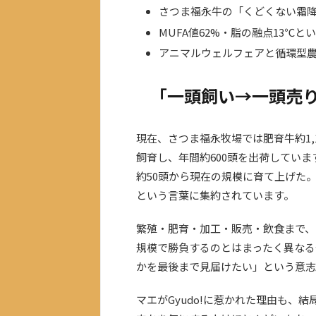
さつま福永牛の「くどくない霜
MUFA値62%・脂の融点13℃
アニマルウェルフェアと循環型
「一頭飼い→一頭売
現在、さつま福永牧場では肥育牛約1,10
飼育し、年間約600頭を出荷してい
約50頭から現在の規模に育て上げた
という言葉に集約されています。
繁殖・肥育・加工・販売・飲食まで、
規模で勝負するのとはまったく異なる
かを最後まで見届けたい」という意志
マエがGyudo!に惹かれた理由も、