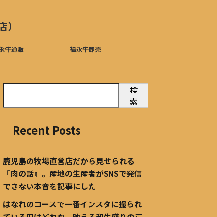
店）
永牛通販
福永牛卸売
検
索
Recent Posts
鹿児島の牧場直営店だから見せられる
『肉の話』。産地の生産者がSNSで発信
できない本音を記事にした
はなれのコースで一番インスタに撮られ
ている皿はどれか。映える和牛盛りの正