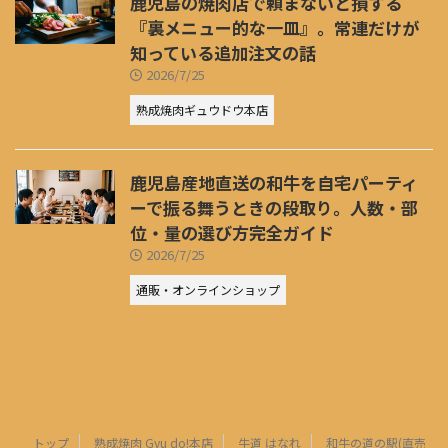
鹿児島の焼肉店で頼まないと損する
『裏メニュー的な一皿』。常連だけが
知っている追加注文の話
2026/7/25
熟成焼肉ギュウドウ本店
鹿児島産地直送の和牛を自宅パーティ
ーで振る舞うときの段取り。人数・部
位・量の選び方完全ガイド
2026/7/25
通販・オンラインショップ
トップ
熟成焼肉 Gyu do!本店
牛道 はなれ
和牛の道の駅(直売