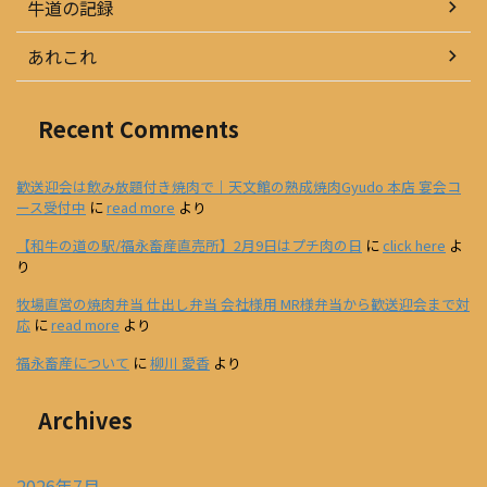
牛道の記録
あれこれ
Recent Comments
歓送迎会は飲み放題付き焼肉で｜天文館の熟成焼肉Gyudo 本店 宴会コ
ース受付中
に
read more
より
【和牛の道の駅/福永畜産直売所】2月9日はプチ肉の日
に
click here
よ
り
牧場直営の焼肉弁当 仕出し弁当 会社様用 MR様弁当から歓送迎会まで対
応
に
read more
より
福永畜産について
に
柳川 愛香
より
Archives
2026年7月