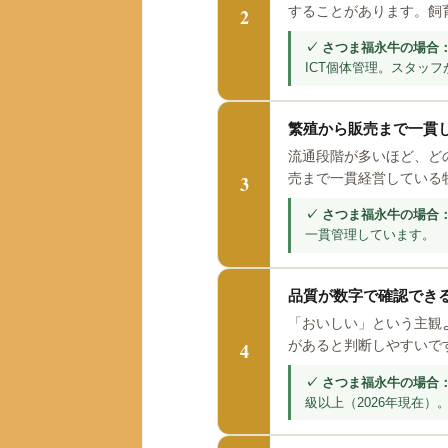
2
することがあります。飼
ICT個体管理。スタッ
繁殖から販売まで一貫
流通段階が多いほど、ど
3
売まで一貫経営している
一貫管理しています。
品質が数字で確認でき
「おいしい」という主観
4
があると判断しやすいで
級以上（2026年現在）