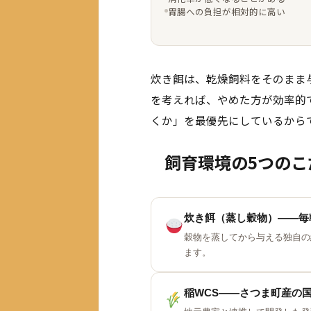
胃腸への負担が相対的に高い
炊き餌は、乾燥飼料をそのまま
を考えれば、やめた方が効率的
くか」を最優先にしているから
飼育環境の5つのこ
炊き餌（蒸し穀物）——毎
穀物を蒸してから与える独自の
ます。
稲WCS——さつま町産の