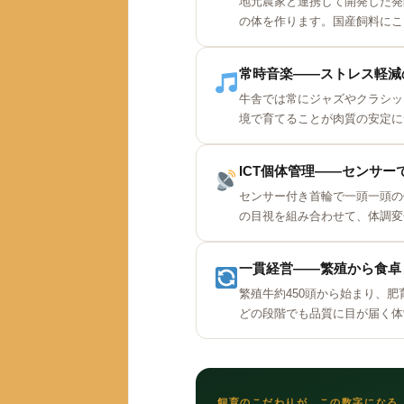
地元農家と連携して開発した発
の体を作ります。国産飼料にこ
常時音楽——ストレス軽減
牛舎では常にジャズやクラシッ
境で育てることが肉質の安定に
ICT個体管理——センサーで
センサー付き首輪で一頭一頭の
の目視を組み合わせて、体調変
一貫経営——繁殖から食卓
繁殖牛約450頭から始まり、
どの段階でも品質に目が届く体
飼育のこだわりが、この数字になる（