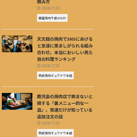
頼み方
2026/7/25
個室焼肉牛道はなれ
天文館の焼肉でSNSにあげる
と友達に羨ましがられる組み
合わせ。本当においしい見た
目の料理ランキング
2026/7/25
熟成焼肉ギュウドウ本店
鹿児島の焼肉店で頼まないと
損する『裏メニュー的な一
皿』。常連だけが知っている
追加注文の話
2026/7/25
熟成焼肉ギュウドウ本店