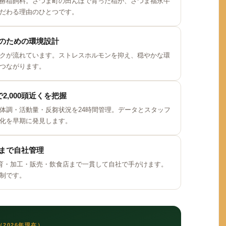
酵稲飼料。さつま町の田んぼで育った稲が、さつま福永牛
だわる理由のひとつです。
のための環境設計
クが流れています。ストレスホルモンを抑え、穏やかな環
つながります。
2,000頭近くを把握
体調・活動量・反芻状況を24時間管理。データとスタッフ
化を早期に発見します。
まで自社管理
肥育・加工・販売・飲食店まで一貫して自社で手がけます。
制です。
2026年現在）