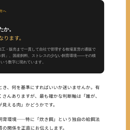
方へ
たか。
なります。
加工・販売まで一貫して自社で管理する牧場直営の通販で
き餌」、国産飼料、ストレスの少ない飼育環境——その積
℃という数字に現れています。
とき、何を基準にすればいいか迷いませんか。有
くさんありますが、最も確かな判断軸は「誰が、
が見える肉」かどうかです。
飼育環境——特に「炊き餌」という独自の給餌法
質の関係を正直にお伝えします。