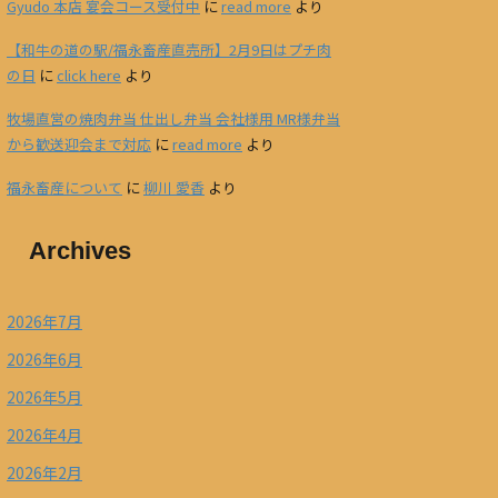
Gyudo 本店 宴会コース受付中
に
read more
より
【和牛の道の駅/福永畜産直売所】2月9日はプチ肉
の日
に
click here
より
牧場直営の焼肉弁当 仕出し弁当 会社様用 MR様弁当
から歓送迎会まで対応
に
read more
より
福永畜産について
に
柳川 愛香
より
Archives
2026年7月
2026年6月
2026年5月
2026年4月
2026年2月