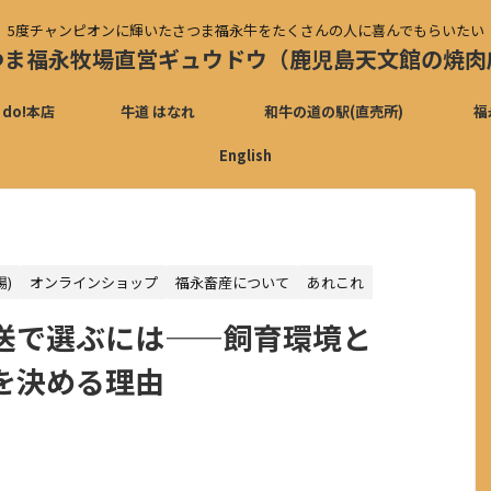
5度チャンピオンに輝いたさつま福永牛をたくさんの人に喜んでもらいたい
つま福永牧場直営ギュウドウ（鹿児島天文館の焼肉
 do!本店
牛道 はなれ
和牛の道の駅(直売所)
福
English
場)
オンラインショップ
福永畜産について
あれこれ
送で選ぶには——飼育環境と
を決める理由