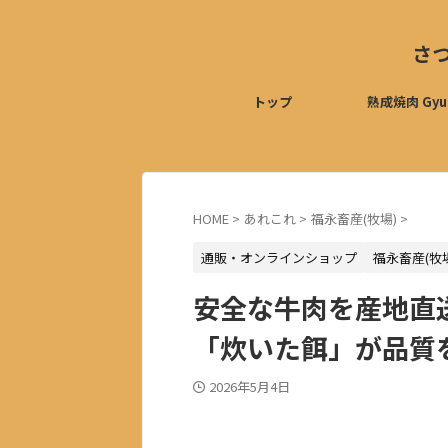
さ
トップ
熟成焼肉 Gyu
HOME
>
あれこれ
>
福永畜産(牧場)
>
通販・オンラインショップ
福永畜産(牧
安全な牛肉を産地直
「炊いた餌」が品質
2026年5月4日