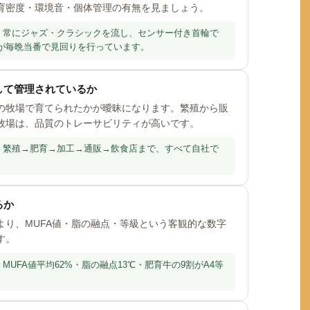
育密度・環境音・個体管理の有無を見ましょう。
常にジャズ・クラシックを流し、センサー付き首輪で
フが毎晩当番で見回りを行っています。
して管理されているか
の牧場で育てられたかが曖昧になります。繁殖から販
牧場は、品質のトレーサビリティが高いです。
繁殖→肥育→加工→通販→飲食店まで、すべて自社で
るか
より、MUFA値・脂の融点・等級という客観的な数字
す。
MUFA値平均62%・脂の融点13℃・肥育牛の9割がA4等
。