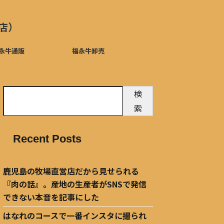
店）
永牛通販
福永牛卸売
検
索
Recent Posts
鹿児島の牧場直営店だから見せられる
『肉の話』。産地の生産者がSNSで発信
できない本音を記事にした
はなれのコースで一番インスタに撮られ