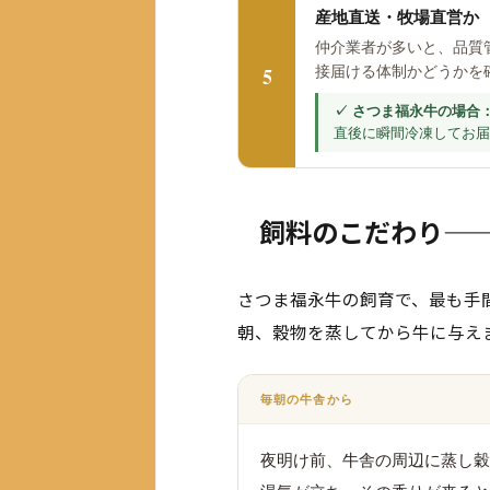
産地直送・牧場直営か
仲介業者が多いと、品質
5
接届ける体制かどうかを
直後に瞬間冷凍してお届
飼料のこだわり—
さつま福永牛の飼育で、最も手
朝、穀物を蒸してから牛に与え
毎朝の牛舎から
夜明け前、牛舎の周辺に蒸し穀