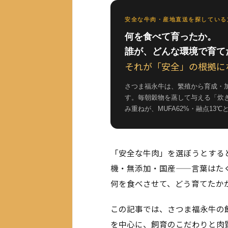
安全な牛肉・産地直送を探している
何を食べて育ったか。
誰が、どんな環境で育て
それが「安全」の根拠に
さつま福永牛は、繁殖から育成・
す。毎朝穀物を蒸して与える「炊
み重ねが、MUFA62%・融点13
「安全な牛肉」を選ぼうとする
機・無添加・国産——言葉はた
何を食べさせて、どう育てたか
この記事では、さつま福永牛の
を中心に、飼育のこだわりと肉