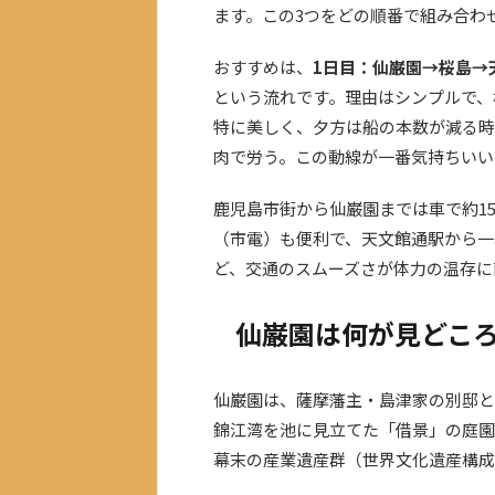
ます。この3つをどの順番で組み合わ
おすすめは、
1日目：仙巌園→桜島→
という流れです。理由はシンプルで、
特に美しく、夕方は船の本数が減る時
肉で労う。この動線が一番気持ちいい
鹿児島市街から仙巌園までは車で約15分
（市電）も便利で、天文館通駅から一
ど、交通のスムーズさが体力の温存に
仙巌園は何が見どこ
仙巌園は、薩摩藩主・島津家の別邸と
錦江湾を池に見立てた「借景」の庭園
幕末の産業遺産群（世界文化遺産構成