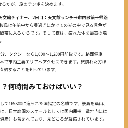
せるかが、旅のテンポを決めます。
天文館ディナー
、
2日目：天文館ランチ→市内散策→帰路
桜島は午前中から昼過ぎにかけての光の中で見る景色が
間帯に入るからです。そして夜は、疲れた体を最高の焼
。
、タクシーなら1,000〜1,200円前後です。路面電車
本で市内主要エリアへアクセスできます。旅慣れた方ほ
直結することを知っています。
ろ？何時間みておけばいい？
して1658年に造られた国指定の名勝です。桜島を築山、
は、日本庭園のスケールとしては国内屈指。敷地内には
資産）も含まれており、見どころが凝縮されています。