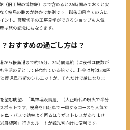
成館（旧工場の博物館）まで含めると2.5時間みておくと安
なく桜島の眺めが静かで格別です。御朱印目当ての方に
イント。薩摩切子の工房見学ができるショップも人気
産は旅の記念にもなります。
る？おすすめの過ごし方は？
港から桜島港まで約15分、24時間運航（深夜帯は便数が
も生活の足として使われている船です。料金は片道200円
江湾と鹿児島市街のシルエットが、それだけで絵になりま
を望む眺望、「黒神埋没鳥居」（大正時代の噴火で半分
スポットです。桜島を自転車で一周するコースも人気で
トを車・バスで効率よく回るほうがストレスがありませ
岩展望所」行きのルートが観光客向けに便利です。