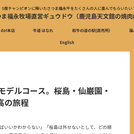
5度チャンピオンに輝いたさつま福永牛をたくさんの人に喜んでもらいたい
つま福永牧場直営ギュウドウ（鹿児島天文館の焼肉
 do!本店
牛道 はなれ
和牛の道の駅(直売所)
福
English
全モデルコース。桜島・仙巌園・
高の旅程
ばいいかわからない」「桜島は外せないとして、どの順