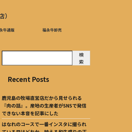
店）
永牛通販
福永牛卸売
検
索
Recent Posts
鹿児島の牧場直営店だから見せられる
『肉の話』。産地の生産者がSNSで発信
できない本音を記事にした
はなれのコースで一番インスタに撮られ
ている皿はどれか。映える和牛盛りの正