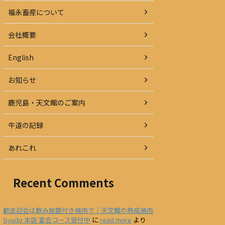
福永畜産について
会社概要
English
お知らせ
鹿児島・天文館のご案内
牛道の記録
あれこれ
Recent Comments
歓送迎会は飲み放題付き焼肉で｜天文館の熟成焼肉
Gyudo 本店 宴会コース受付中
に
read more
より