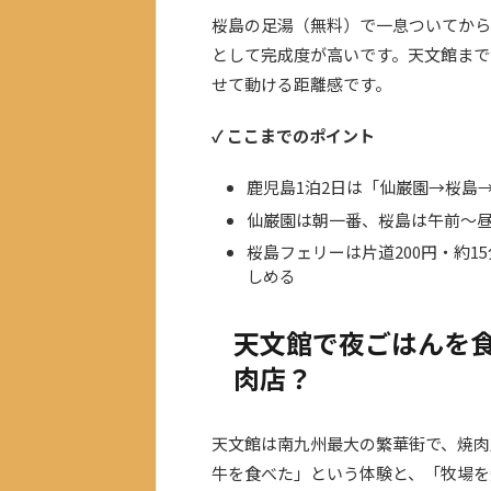
桜島の足湯（無料）で一息ついてから
として完成度が高いです。天文館まで
せて動ける距離感です。
✓ ここまでのポイント
鹿児島1泊2日は「仙巌園→桜島
仙巌園は朝一番、桜島は午前〜
桜島フェリーは片道200円・約
しめる
天文館で夜ごはんを
肉店？
天文館は南九州最大の繁華街で、焼肉
牛を食べた」という体験と、「牧場を