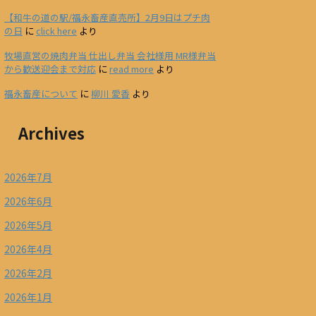
【和牛の道の駅/福永畜産直売所】2月9日はプチ肉
の日
に
click here
より
牧場直営の焼肉弁当 仕出し弁当 会社様用 MR様弁当
から歓送迎会まで対応
に
read more
より
福永畜産について
に
柳川 愛香
より
Archives
2026年7月
2026年6月
2026年5月
2026年4月
2026年2月
2026年1月