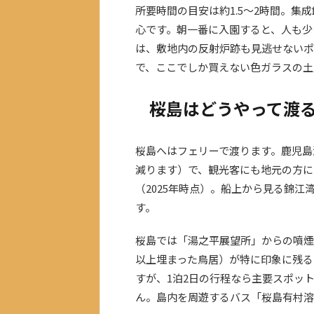
所要時間の目安は約1.5〜2時間。集
心です。朝一番に入園すると、人も少
は、敷地内の反射炉跡も見逃せないポ
で、ここでしか買えない色ガラスの土
桜島はどうやって渡
桜島へはフェリーで渡ります。鹿児島
減ります）で、観光客にも地元の方に
（2025年時点）。船上から見る錦
す。
桜島では「湯之平展望所」からの噴煙
以上埋まった鳥居）が特に印象に残る
すが、1泊2日の行程なら主要スポッ
ん。島内を周遊するバス「桜島有村溶