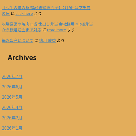
【和牛の道の駅/福永畜産直売所】2月9日はプチ肉
の日
に
click here
より
牧場直営の焼肉弁当 仕出し弁当 会社様用 MR様弁当
から歓送迎会まで対応
に
read more
より
福永畜産について
に
柳川 愛香
より
Archives
2026年7月
2026年6月
2026年5月
2026年4月
2026年2月
2026年1月