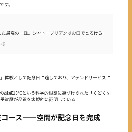
です。
した最高の一皿。シャトーブリアンはお口でとろける」
客様
る」体験として記念日に適しており、アテンドサービスに
脂の融点13℃という科学的根拠に裏づけられた「くどくな
の受賞歴が品質を客観的に証明している
室コース——空間が記念日を完成