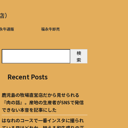
店）
永牛通販
福永牛卸売
検
索
Recent Posts
鹿児島の牧場直営店だから見せられる
『肉の話』。産地の生産者がSNSで発信
できない本音を記事にした
はなれのコースで一番インスタに撮られ
ている皿はどれか。映える和牛盛りの正