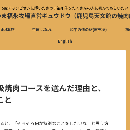
5度チャンピオンに輝いたさつま福永牛をたくさんの人に喜んでもらいたい
つま福永牧場直営ギュウドウ（鹿児島天文館の焼肉
 do!本店
牛道 はなれ
和牛の道の駅(直売所)
福
English
級焼肉コースを選んだ理由と、
こと
ると、「そろそろ何か特別なことをしたいな」と思う方