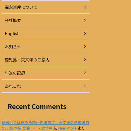
福永畜産について
会社概要
English
お知らせ
鹿児島・天文館のご案内
牛道の記録
あれこれ
Recent Comments
歓送迎会は飲み放題付き焼肉で｜天文館の熟成焼肉
Gyudo 本店 宴会コース受付中
に
read more
より